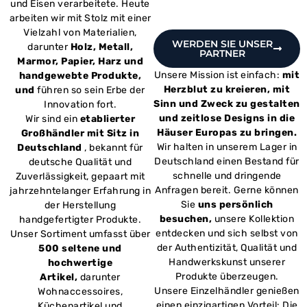
und Eisen verarbeitete. Heute
arbeiten wir mit Stolz mit einer
Vielzahl von Materialien,
WERDEN SIE UNSER
darunter
Holz, Metall,
PARTNER
Marmor, Papier, Harz und
Unsere Mission ist einfach:
mit
handgewebte Produkte,
Herzblut zu kreieren, mit
und
führen so sein Erbe der
Sinn und Zweck zu gestalten
Innovation fort.
und zeitlose Designs in die
Wir sind ein
etablierter
Häuser Europas zu bringen.
Großhändler mit Sitz in
Wir halten in unserem Lager in
Deutschland
, bekannt für
Deutschland einen Bestand für
deutsche Qualität und
schnelle und dringende
Zuverlässigkeit, gepaart mit
Anfragen bereit. Gerne können
jahrzehntelanger Erfahrung in
Sie
uns persönlich
der Herstellung
besuchen,
unsere Kollektion
handgefertigter Produkte.
entdecken und sich selbst von
Unser Sortiment umfasst über
der Authentizität, Qualität und
500 seltene und
Handwerkskunst unserer
hochwertige
Produkte überzeugen.
Artikel,
darunter
Unsere Einzelhändler genießen
Wohnaccessoires,
einen einzigartigen Vorteil: Die
Küchenartikel und