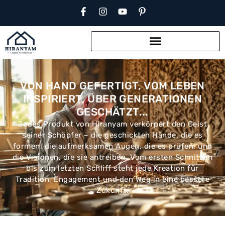
VON HAND GEFERTIGT, VOM LEBEN
INSPIRIERT, ÜBER GENERATIONEN
GESCHÄTZT...
Jedes Produkt von Hiranyam verkörpert den Geist
seiner Schöpfer – die geschickten Hände, die es
formen, die aufmerksamen Augen, die es prüfen, und
die Visionen, die sie antreiben. Vom ersten Schnitzen
bis zum letzten Schliff steht jede Kreation für
Tradition, Engagement und den Weg in eine bessere
Zukunft.