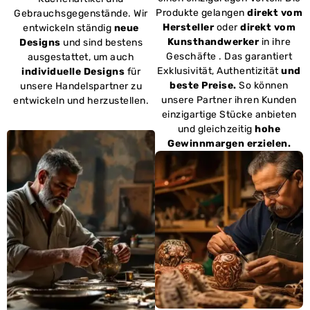
Produkte gelangen
direkt vom
Gebrauchsgegenstände. Wir
Hersteller
oder
direkt vom
entwickeln ständig
neue
Kunsthandwerker
in ihre
Designs
und sind bestens
Geschäfte . Das garantiert
ausgestattet, um auch
Exklusivität, Authentizität
und
individuelle Designs
für
beste Preise.
So können
unsere Handelspartner zu
unsere Partner ihren Kunden
entwickeln und herzustellen.
einzigartige Stücke anbieten
und gleichzeitig
hohe
Gewinnmargen erzielen.