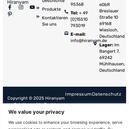
Geschichte
Hiranyam
95368
eGbR
Produkte
Breslauer
Tel:
+ 49
Straße 10
Kontaktieren
(0)15510
69168
Sie uns
793019
Wiesloch,
E-mail:
Deutschland
info@hiranyam.de
Lager:
Im
Bangert 7,
69242
Mühlhausen,
Deutschland
Impressum
Datenschutz
Copyright © 2025 Hiranyam
Solutions. Alle Rechte
vorbehalten.
We value your privacy
We use cookies to enhance your browsing experience, serve