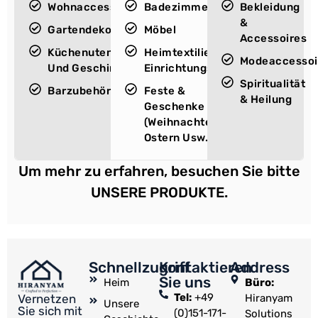
Wohnaccessoires
Badezimmeraccessoires
Bekleidung
&
Gartendekoration
Möbel
Accessoires
Küchenutensilien
Heimtextilien &
Modeaccessoi
Und Geschirr
Einrichtungsgegenstände
Spiritualität
Barzubehör
Feste &
& Heilung
Geschenke
(Weihnachten,
Ostern Usw.)
Um mehr zu erfahren, besuchen Sie bitte
UNSERE PRODUKTE.
Schnellzugriff
Kontaktieren
Address
Sie uns
Heim
Büro:
Tel:
+49
Hiranyam
Vernetzen
Unsere
Sie sich mit
(0)151-171-
Solutions