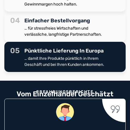
Gewinnmargen hoch halten.
04
Einfacher Bestellvorgang
… für stressfreies Wirtschaften und
verlässliche, langfristige Partnerschaften.
05
Pünktliche Lieferung In Europa
… damit Ihre Produkte pünktlich in Ihrem
Geschäft und bei Ihren Kunden ankommen.
ERFAHRUNGSBERICHTE
Vom Einzelhandel Geschätzt