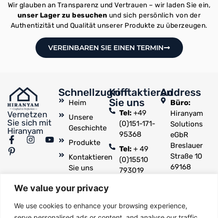
Wir glauben an Transparenz und Vertrauen – wir laden Sie ein,
unser Lager zu besuchen
und sich persönlich von der
Authentizität und Qualität unserer Produkte zu überzeugen.
VEREINBAREN SIE EINEN TERMIN
Schnellzugriff
Kontaktieren
Address
Sie uns
Heim
Büro:
Tel:
+49
Hiranyam
Vernetzen
Unsere
Sie sich mit
(0)151-171-
Solutions
Geschichte
Hiranyam
95368
eGbR
Produkte
Breslauer
Tel:
+ 49
Straße 10
Kontaktieren
(0)15510
69168
Sie uns
793019
Wiesloch,
E-mail:
We value your privacy
Deutschland
info@hiranyam.de
Lager:
Im
We use cookies to enhance your browsing experience,
Bangert 7,
serve personalised ads or content, and analyse our traffic.