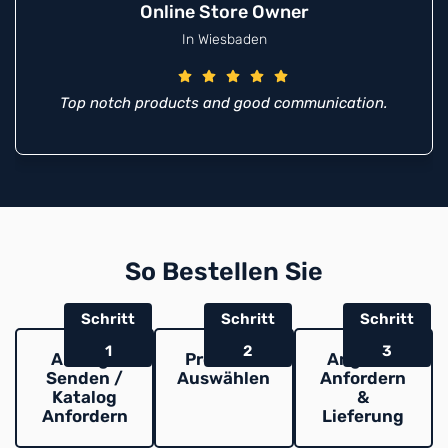
Online Store Owner
In Wiesbaden
Top notch products and good communication.
So Bestellen Sie
Schritt
Schritt
Schritt
1
2
3
Anfrage
Produkte
Angebot
Senden /
Auswählen
Anfordern
Katalog
&
Anfordern
Lieferung